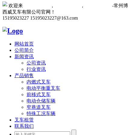
欢迎来
常州叉车厂家
,
常州叉车维修
,
常州叉车租赁
-常州博
西威叉车有限公司官网！
15195023227
15195023227@163.com
网站首页
公司简介
新闻资讯
公司资讯
行业资讯
产品销售
内燃式叉车
电动平衡重叉车
前移式叉车
电动仓储车辆
窄巷道叉车
特殊工况车辆
叉车租赁
联系我们