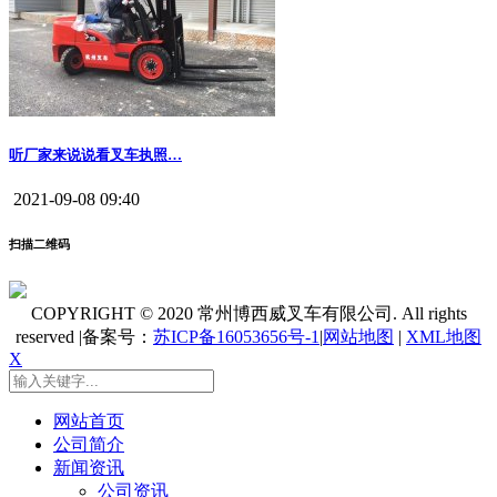
听厂家来说说看叉车执照…
2021-09-08 09:40
扫描二维码
COPYRIGHT © 2020 常州博西威叉车有限公司. All rights
reserved |备案号：
苏ICP备16053656号-1
|
网站地图
|
XML地图
X
网站首页
公司简介
新闻资讯
公司资讯