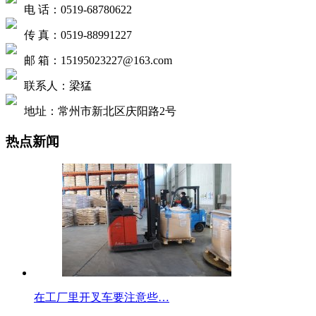
电 话：0519-68780622
传 真：0519-88991227
邮 箱：15195023227@163.com
联系人：梁猛
地址：常州市新北区庆阳路2号
热点新闻
在工厂里开叉车要注意些…