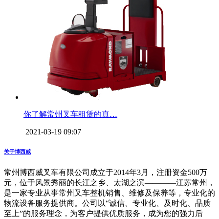
你了解常州叉车租赁的真…
2021-03-19 09:07
关于博西威
常州博西威叉车有限公司成立于2014年3月，注册资金500万
元，位于风景秀丽的长江之乡、太湖之滨————江苏常州，
是一家专业从事常州叉车整机销售、维修及保养等，专业化的
物流设备服务提供商。公司以“诚信、专业化、及时化、品质
至上”的服务理念，为客户提供优质服务，成为您的强力后