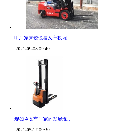
听厂家来说说看叉车执照…
2021-09-08 09:40
现如今叉车厂家的发展现…
2021-05-17 09:30