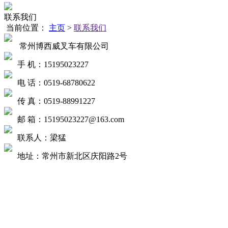
联系我们
当前位置：
主页
>
联系我们
常州博西威叉车有限公司
手 机：15195023227
电 话：0519-68780622
传 真：0519-88991227
邮 箱：15195023227@163.com
联系人：梁猛
地址：常州市新北区庆阳路2号