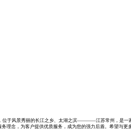
0万元，位于风景秀丽的长江之乡、太湖之滨————江苏常州，是
服务理念，为客户提供优质服务，成为您的强力后盾。希望与更多的