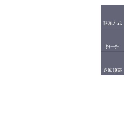
联系方式
扫一扫
返回顶部