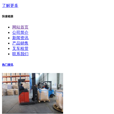
了解更多
快速链接
网站首页
公司简介
新闻资讯
产品销售
叉车租赁
联系我们
热门资讯