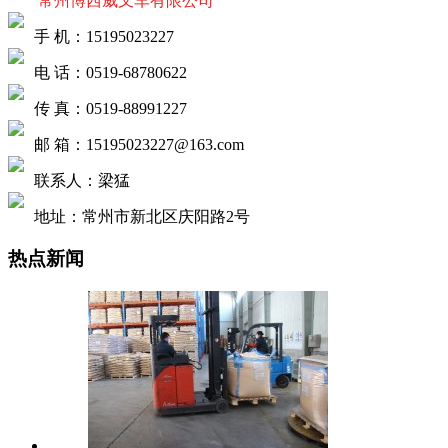
常州博西威叉车有限公司
手 机：15195023227
电 话：0519-68780622
传 真：0519-88991227
邮 箱：15195023227@163.com
联系人：梁猛
地址：常州市新北区庆阳路2号
热点新闻