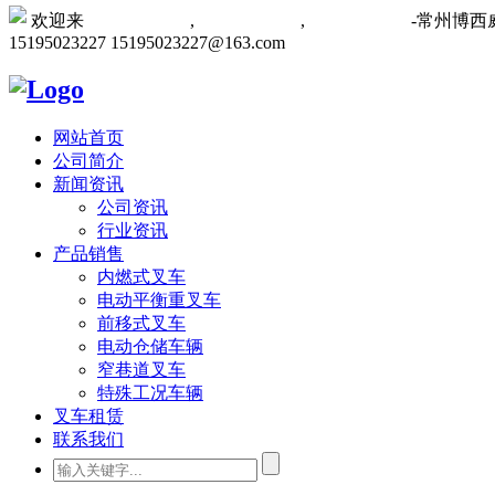
欢迎来
常州叉车厂家
,
常州叉车维修
,
常州叉车租赁
-常州博
15195023227
15195023227@163.com
网站首页
公司简介
新闻资讯
公司资讯
行业资讯
产品销售
内燃式叉车
电动平衡重叉车
前移式叉车
电动仓储车辆
窄巷道叉车
特殊工况车辆
叉车租赁
联系我们