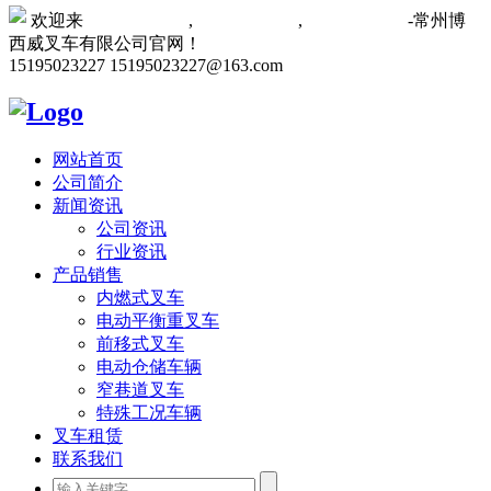
欢迎来
常州叉车厂家
,
常州叉车维修
,
常州叉车租赁
-常州博
西威叉车有限公司官网！
15195023227
15195023227@163.com
网站首页
公司简介
新闻资讯
公司资讯
行业资讯
产品销售
内燃式叉车
电动平衡重叉车
前移式叉车
电动仓储车辆
窄巷道叉车
特殊工况车辆
叉车租赁
联系我们