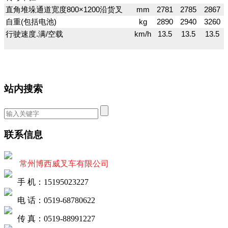
直角堆垛通道宽度800×1200沿货叉
mm
2781
2785
2867
自重(包括电池)
kg
2890
2940
3260
行驶速度.满/空载
km/h
13.5
13.5
13.5
站内搜索
联系信息
常州博西威叉车有限公司
手 机：15195023227
电 话：0519-68780622
传 真：0519-88991227