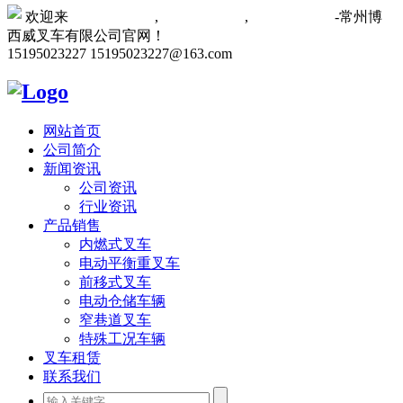
欢迎来
常州叉车厂家
,
常州叉车维修
,
常州叉车租赁
-常州博
西威叉车有限公司官网！
15195023227
15195023227@163.com
网站首页
公司简介
新闻资讯
公司资讯
行业资讯
产品销售
内燃式叉车
电动平衡重叉车
前移式叉车
电动仓储车辆
窄巷道叉车
特殊工况车辆
叉车租赁
联系我们