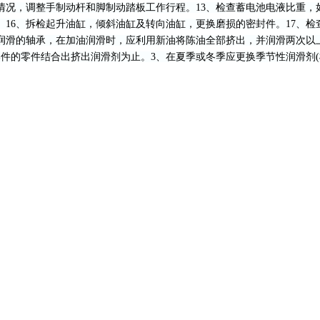
情况，调整手制动杆和脚制动踏板工作行程。13、检查蓄电池电液比重，如
16、拆检起升油缸，倾斜油缸及转向油缸，更换磨损的密封件。17、
润滑的轴承，在加油润滑时，应利用新油将陈油全部挤出，并润滑两次以
件的零件结合出挤出润滑剂为止。3、在夏季或冬季应更换季节性润滑剂(