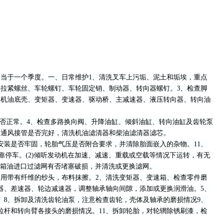
制相当于一个季度。一、日常维护1、清洗叉车上污垢、泥土和垢埃，重点
拉紧螺丝、车轮螺钉、车轮固定销、制动器、转向器螺钉。3、检查脚
动机油底壳、变矩器、变速器、驱动桥、主减速器、液压转向器、转向油
否正常。4、检查多路换向阀、升降油缸、倾斜油缸、转向油缸及齿轮泵
箱通风接管是否完好，清洗机油滤清器和柴油滤清器滤芯。
装是否牢固，轮胎气压是否附合要求，并清除胎面嵌入的杂物。11、
靠停车。(2)倾听发动机在加速、减速、重载或空载等情况下运转，有无
柴油箱油进口过滤网有否堵塞破损，并清洗或更换滤网。
用带有纤维的纱头，布料抹擦。2、清洗变矩器、变速箱、检查零件磨
器、差速器、轮边减速器，调整轴承轴向间隙，添加或更换润滑油。5、
。8、拆卸及清洗齿轮油泵，注意检查齿轮，壳体及轴承的磨损情况9、
拉杆和转向臂各接头的磨损情况。11、拆卸轮胎，对轮辋除锈刷漆，检