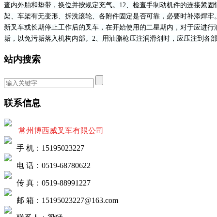
查内外胎和垫带，换位并按规定充气。12、检查手制动机件的连接紧固
架、车架有无变形、拆洗滚轮、各附件固定是否可靠，必要时补添焊牢。
新叉车或长期停止工作后的叉车，在开始使用的二星期内，对于应进行
垢，以免污垢落入机构内部。2、用油脂枪压注润滑剂时，应压注到各部
站内搜索
联系信息
常州博西威叉车有限公司
手 机：15195023227
电 话：0519-68780622
传 真：0519-88991227
邮 箱：15195023227@163.com