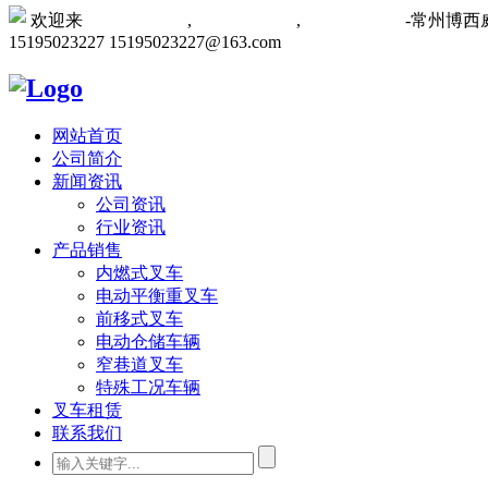
欢迎来
常州叉车厂家
,
常州叉车维修
,
常州叉车租赁
-常州博
15195023227
15195023227@163.com
网站首页
公司简介
新闻资讯
公司资讯
行业资讯
产品销售
内燃式叉车
电动平衡重叉车
前移式叉车
电动仓储车辆
窄巷道叉车
特殊工况车辆
叉车租赁
联系我们