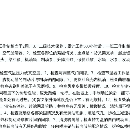
工作制相当于2周。3、二级技术保养，累计工作500小时后，一班工作
、空气滤清器。2、检查各部位的紧固情况，重点是：货叉架支承、起重链
接头、柴油箱、机油箱、制动泵、升降油缸、倾斜油缸、水箱、水泵、发
检查气缸压力或真空度。2、检查与调整气门间隙。3、检查节温器工作是
手、脚制动器的制动片与制动鼓的间隙。7、更换油底壳内机油，检查曲轴
查碳刷和整流子有无磨损。9、检查风扇皮带松紧程度。10、检查车轮安
不同程度下的制动性能，应无跑偏，蛇行。在陡坡上，手制动拉紧后，能可
轮泵处有无过热。(4)货叉架升降速度是否正常，有无颤抖。12、检查
清洗各油箱、过滤网及管路，并检查有无腐蚀，撞裂情况，清洗后不得
向。4、检查驱动桥各部紧固情况及有无漏油现象，疏通气孔。拆检主减速
鼓和制动蹄摩擦片间的间隙。7、清洗转向器，检查转向盘的自由转动量
检查转向节有无损伤和裂纹，转向桥主销与转向节的配合情况，拆检纵横