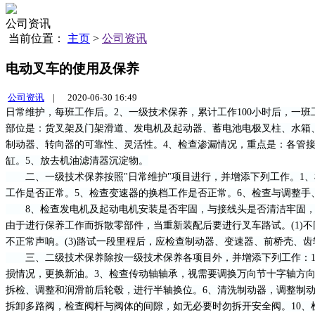
公司资讯
当前位置：
主页
>
公司资讯
电动叉车的使用及保养
公司资讯
|
2020-06-30 16:49
日常维护，每班工作后。2、一级技术保养，累计工作100小时后，一班
部位是：货叉架及门架滑道、发电机及起动器、蓄电池电极叉柱、水箱
制动器、转向器的可靠性、灵活性。4、检查渗漏情况，重点是：各管
缸。5、放去机油滤清器沉淀物。
二、一级技术保养按照"日常维护"项目进行，并增添下列工作。1、
工作是否正常。5、检查变速器的换档工作是否正常。6、检查与调整
8、检查发电机及起动电机安装是否牢固，与接线头是否清洁牢固，检
由于进行保养工作而拆散零部件，当重新装配后要进行叉车路试。(1)
不正常声响。(3)路试一段里程后，应检查制动器、变速器、前桥壳、齿
三、二级技术保养除按一级技术保养各项目外，并增添下列工作：1、
损情况，更换新油。3、检查传动轴轴承，视需要调换万向节十字轴方
拆检、调整和润滑前后轮毂，进行半轴换位。6、清洗制动器，调整制动
拆卸多路阀，检查阀杆与阀体的间隙，如无必要时勿拆开安全阀。10、